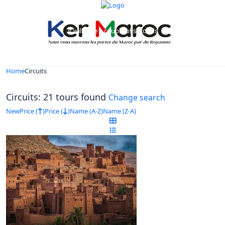
Looking for Tours in Circuits...
it will take a couple of seconds
Home
Circuits
Circuits: 21 tours found
Change search
New
Price (
)
Price (
)
Name (A-Z)
Name (Z-A)