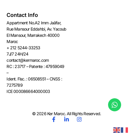
Contact Info
Appartment No.A2 Imm Jaâfar,
Rue Mansour Eddahbi, Av. Yacoub
El Mansour, Marrakech 40000
Maroc​​
+ 212 5244-33253
7J/7 24H/24
contact@kermaroc.com​
RC : 23717 – Patente : 47959049
–
Ident. Fisc. : 06508551 – CNSS :
7275789
ICE 000086664000003
© 2026 Ker Maroc. All Rights Reserved.