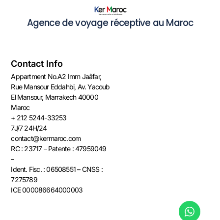
Agence de voyage réceptive au Maroc
Contact Info
Appartment No.A2 Imm Jaâfar,
Rue Mansour Eddahbi, Av. Yacoub
El Mansour, Marrakech 40000
Maroc​​
+ 212 5244-33253
7J/7 24H/24
contact@kermaroc.com​
RC : 23717 – Patente : 47959049
–
Ident. Fisc. : 06508551 – CNSS :
7275789
ICE 000086664000003