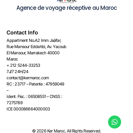
Agence de voyage réceptive au Maroc
Contact Info
Appartment No.A2 Imm Jaâfar,
Rue Mansour Eddahbi, Av. Yacoub
El Mansour, Marrakech 40000
Maroc​​
+ 212 5244-33253
7J/7 24H/24
contact@kermaroc.com​
RC : 23717 – Patente : 47959049
–
Ident. Fisc. : 06508551 – CNSS :
7275789
ICE 000086664000003
© 2026 Ker Maroc. All Rights Reserved.