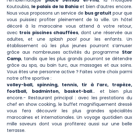
l’emblématique
place Jemaa el-Fna
, la mosquée
Koutoubia,
le palais de la Bahia
et bien d’autres encore.
Nous vous proposons un service de
bus gratuit
pour que
vous puissiez profiter pleinement de la ville. Un hôtel
décoré à la marocaine vous attend à votre retour,
avec
trois piscines chauffées
, dont une réservée aux
adultes, et une
splash pool
pour les enfants. Un
établissement où les plus jeunes pourront s’amuser
grâce aux nombreuses activités du programme
Star
Camp
, tandis que les plus grands pourront se détendre
grâce au spa, au bain turc, aux massages et aux soins.
Vous êtes une personne active ? Faites votre choix parmi
notre offre sportive :
volley-ball, spinning, tennis, tir à l’arc, trapèze,
football, badminton, basket-ball
… et bien plus
encore.- Restaurant principal : avec les prestations du
chef en show cooking, le buffet magnifiquement dressé
vous fera découvrir les plus grandes spécialités
marocaines et internationales. Un voyage quotidien aux
mille saveurs dont vous profiterez aussi sur une belle
terrasse.