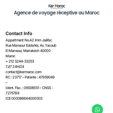
Agence de voyage réceptive au Maroc
Contact Info
Appartment No.A2 Imm Jaâfar,
Rue Mansour Eddahbi, Av. Yacoub
El Mansour, Marrakech 40000
Maroc​​
+ 212 5244-33253
7J/7 24H/24
contact@kermaroc.com​
RC : 23717 – Patente : 47959049
–
Ident. Fisc. : 06508551 – CNSS :
7275789
ICE 000086664000003