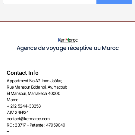
Agence de voyage réceptive au Maroc
Contact Info
Appartment No.A2 Imm Jaâfar,
Rue Mansour Eddahbi, Av. Yacoub
El Mansour, Marrakech 40000
Maroc​​
+ 212 5244-33253
7J/7 24H/24
contact@kermaroc.com​
RC : 23717 – Patente : 47959049
–